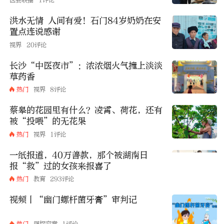
洪水无情 人间有爱！石门84岁奶奶在安
置点连说感谢
视界
20评论
长沙“中医夜市”：浓浓烟火气撞上淡淡
草药香
热门
视界
8评论
蔡皋的花园里有什么？凌霄、荷花，还有
被“投喂”的无花果
热门
视界
1评论
一纸报道，40万善款，那个被湖南日
报“救”过的女孩来报喜了
热门
教育
293评论
视频丨“幽门螺杆菌牙膏”审判记
热门
医探究竟
1评论