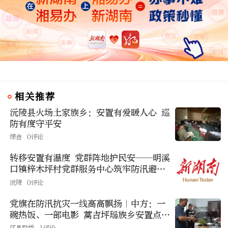
相关推荐
沅陵县火场土家族乡：安置有爱暖人心 巡
防有度守平安
综合
0评论
转移安置有温度 党群阵地护民安——明溪
口镇梓木坪村党群服务中心筑牢防汛避
险“红色堡垒”
沅陵
0评论
党旗在防汛抗灾一线高高飘扬｜中方：一
碗热饭、一部电影 蒿吉坪瑶族乡安置点温
情守护暖民心
区县联播
1评论