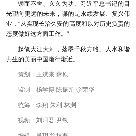
锲而不舍、久久为功。习近平总书记的目
光望向更远的未来，谋的是永续发展、复兴伟
业，“从实现长治久安的高度和以对历史负责的
态度做好这方面工作。”
起笔大江大河，落墨千秋方略。人水和谐
共生的美丽中国渐行渐近。
策划：王斌来 薛原
监制：杨学博 陈振凯 余荣华
统筹：李翔 朱利 林渊
视频：刘珂君 尹敏
编辑：吴玥 徐杭燕