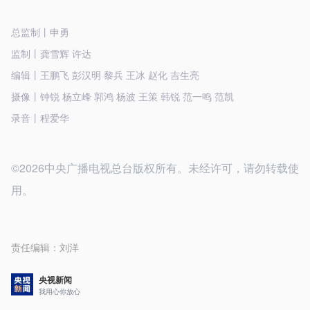
总监制丨申勇
监制丨龚雪辉 许达
编辑丨王鹏飞 彭汉明 黎兵 王冰 赵化 吉生亮
摄像丨钟锐 杨立峰 郭鸿 杨波 王策 韩锐 范一鸣 范凯
录音丨程爱华
©2026中央广播电视总台版权所有。未经许可，请勿转载使
用。
责任编辑：
刘洋
央视新闻
我用心你放心