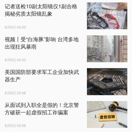
记者送检10副太阳镜仅1副合格
揭秘劣质太阳镜乱象
8月9日 04:39
视频丨受“白海豚”影响 台湾多地
出现狂风暴雨
8月9日 04:33
美国国防部要求军工企业加快武
器生产
8月8日 23:48
从面试到入职全是假的！北京警
方破获一起虚假招工诈骗案
8月9日 03:56