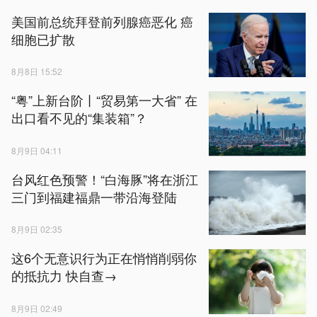
美国前总统拜登前列腺癌恶化 癌
细胞已扩散
8月8日 15:52
“粤”上新台阶丨“贸易第一大省” 在
出口看不见的“集装箱”？
8月9日 04:11
台风红色预警！“白海豚”将在浙江
三门到福建福鼎一带沿海登陆
8月9日 02:35
这6个无意识行为正在悄悄削弱你
的抵抗力 快自查→
8月9日 02:49