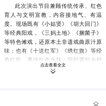
此次演出节目兼顾传统传承、红色
育人与文明宣教，内容接地气、有温
度。现场既有《小姑贤》《胡大回门》
等经典阳戏，《三妈土地》《捆菌子》
等特色傩戏，还原本土非遗戏曲原汁原
味；也有《十送红军》《绣红旗》等经
典红歌，赓续红色血脉；同时紧扣乡村
点击查看全文
治理痛点，带来《赌博祸害真是多》

《交通规则记心上》等普法科普短剧，
将禁赌宣传、交通安全知识融入戏曲表
演，让文明科普摆脱生硬说教，真正实

现文艺育人、文化润民。这种结合群众