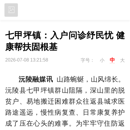
立即下载
七甲坪镇：入户问诊纾民忧 健
康帮扶固根基
中
2026-07-08 13:21:58
字号：
小
大
沅陵融媒讯
山路蜿蜒，山风绵长。
沅陵县七甲坪镇群山阻隔，深山里的脱
贫户、易地搬迁困难群众往返县城求医
路途遥远，慢性病复查、日常康复养护
成了压在心头的难事。为牢牢守住防返