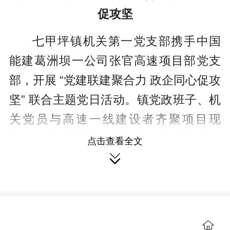
促攻坚
七甲坪镇机关第一党支部携手中国
能建葛洲坝一公司张官高速项目部党支
部，开展 “党建联建聚合力 政企同心促攻
坚” 联合主题党日活动。镇党政班子、机
关党员与高速一线建设者齐聚项目现
场，全体党员面向鲜红党旗庄严宣誓，
点击查看全文
铿锵誓词叩问初心、砥砺担当，进一步

坚定扎根岗位、攻坚克难的信念。政企
党员共同上专题党课，围绕党的创新理
论、党章党规以及工程安全生产展开深
