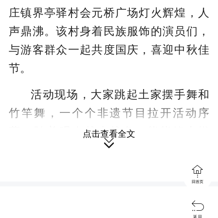
庄镇界亭驿村会元桥广场灯火辉煌，人
声鼎沸。该村身着民族服饰的演员们，
与游客群众一起共度国庆，喜迎中秋佳
节。
活动现场，大家跳起土家摆手舞和
竹竿舞，一个个非遗节目拉开活动序
幕。随着观众越来越多，熊熊篝火燃
点击查看全文

起，礼炮声响起，烟花盛开。优美的旋
律下，大家载歌载舞，有茶乡山歌，有

回首页
跳脚舞，有时尚的蹦迪节目。驻足观看
的游人也加入到圈圈舞中，将气氛推向

返 回