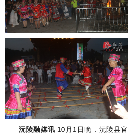
沅陵融媒讯
10月1日晚，沅陵县官