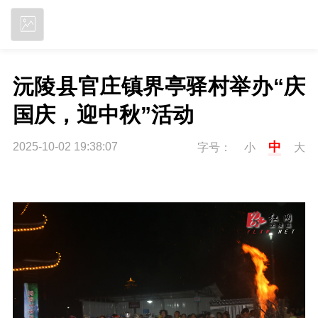
立即下载
沅陵县官庄镇界亭驿村举办“庆
国庆，迎中秋”活动
中
2025-10-02 19:38:07
字号：
小
大