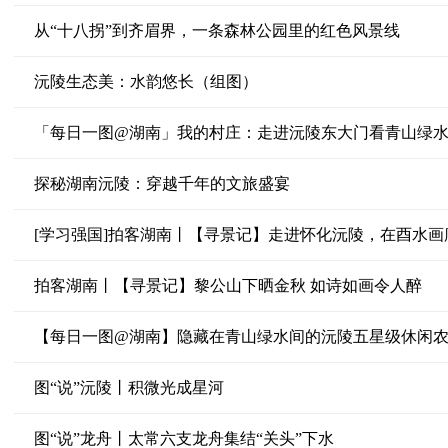
从“十八拐”到齐眉界，一条森林公园里的红色风景线
沅陵生态美：水韵悠长（组图）
「每日一图@湖南」我的村庄：走进沅陵东大门看青山绿
探秘湖南沅陵：穿越千年的文旅盛宴
[学习强国]拍客湖南丨【寻景记】走进怀化沅陵，在酉水画
拍客湖南丨【寻景记】黎公山下晒金秋 如诗如画令人醉
【每日一图@湖南】隐藏在青山绿水间的沅陵五星级休闲
图“说”沅陵丨积微光成星河
图“说”龙舟丨太常六支龙舟集结“关头”下水