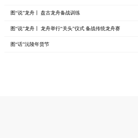
图“说”龙舟丨 盘古龙舟备战训练
图“说”龙舟丨 龙舟举行“关头”仪式 备战传统龙舟赛
图“话”沅陵年货节