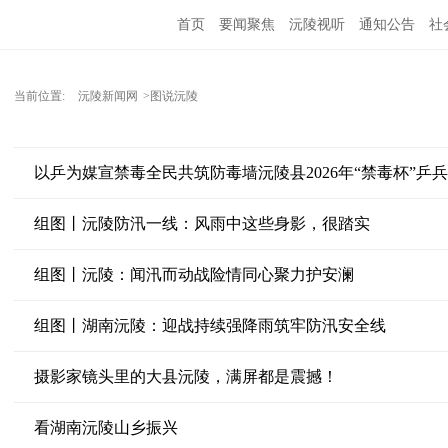
首页
要闻聚焦
沅陵视听
通知公告
社
当前位置:
沅陵新闻网
>图说沅陵
以乒为媒宣禁毒全民共筑防毒墙沅陵县2026年“禁毒杯”乒
组图丨沅陵防汛一线：风雨中这些身影，很踏实
组图丨沅陵：闻汛而动战险情同心聚力护安澜
组图丨湖南沅陵：迎战持续强降雨筑牢防汛安全线
摄影家镜头里的大县沅陵，满屏都是震撼！
看湖南沅陵山乡振兴