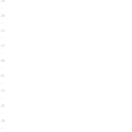
5:38
5:30
5:23
5:15
5:08
5:01
4:53
4:45
4:38