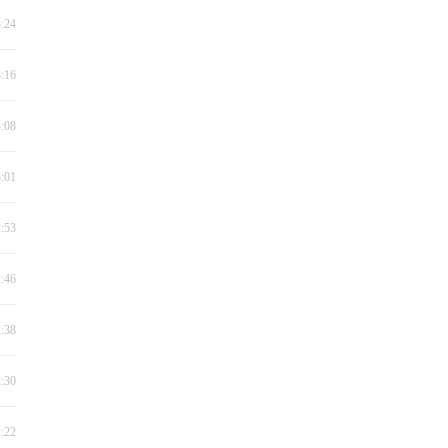
3:24
3:16
3:08
3:01
2:53
2:46
2:38
2:30
2:22