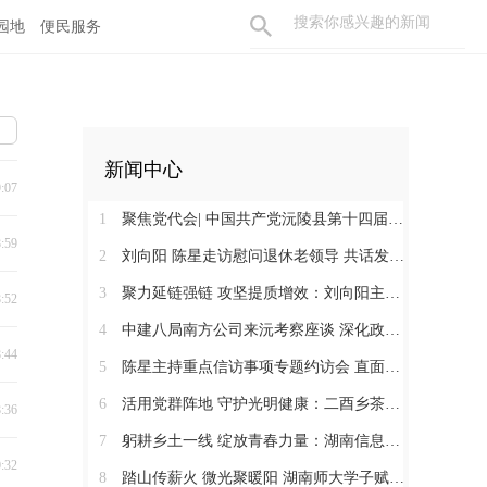
园地
便民服务
新闻中心
9:07
1
聚焦党代会| 中国共产党沅陵县第十四届委员会第一次全体会议召开 刘向阳当选为县委书记
8:59
2
刘向阳 陈星走访慰问退休老领导 共话发展凝聚奋进合力
3
聚力延链强链 攻坚提质增效：刘向阳主持召开新金属产业链工作调度会
8:52
4
中建八局南方公司来沅考察座谈 深化政企合作 提速张沅高速项目建设
8:44
5
陈星主持重点信访事项专题约访会 直面群众诉求 闭环化解矛盾
6
活用党群阵地 守护光明健康：二酉乡茶溪村开展眼科义诊惠民暖心服务活动
8:36
7
躬耕乡土一线 绽放青春力量：湖南信息学院计算机科学与工程学院拾光服务队到凉水井镇开展社会服务实践活动
0:32
8
踏山传薪火 微光聚暖阳 湖南师大学子赋能沅陵乡土课堂