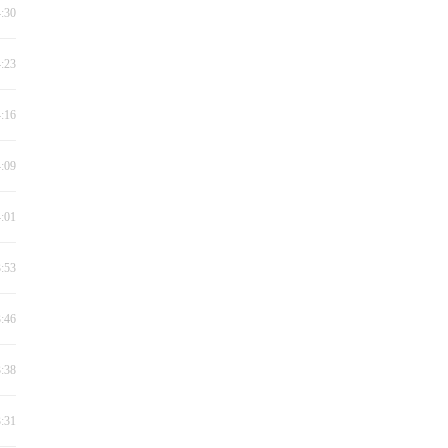
4:30
4:23
4:16
4:09
4:01
3:53
3:46
3:38
3:31