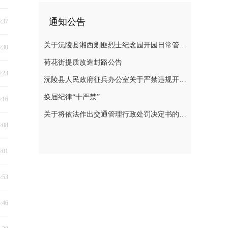
通知公告
6:37
关于沅陵县湘西剿匪烈士纪念园开园日常管理规定（草案）公开征求意见的公告
6:30
荷花街提质改造封路公告
6:23
沅陵县人民政府征兵办公室关于严禁违规开展 涉征兵商业化培训的公告
换届纪律“十严禁”
6:16
关于将依法作出交通管理行政处罚决定书的公告
6:08
6:01
5:53
5:46