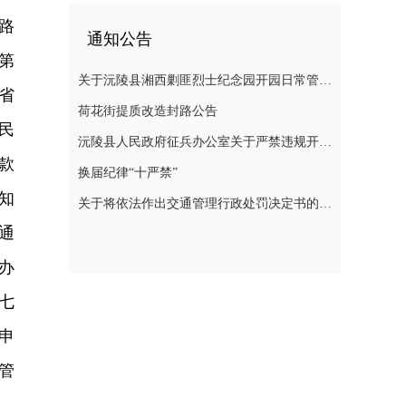
路
通知公告
第
关于沅陵县湘西剿匪烈士纪念园开园日常管理规定（草案）公开征求意见的公告
省
荷花街提质改造封路公告
民
沅陵县人民政府征兵办公室关于严禁违规开展 涉征兵商业化培训的公告
款
换届纪律“十严禁”
知
关于将依法作出交通管理行政处罚决定书的公告
通
办
七
申
管