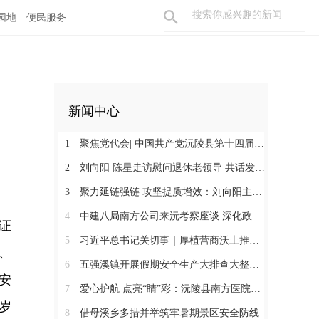
园地
便民服务
新闻中心
1
聚焦党代会| 中国共产党沅陵县第十四届委员会第一次全体会议召开 刘向阳当选为县委书记
2
刘向阳 陈星走访慰问退休老领导 共话发展凝聚奋进合力
3
聚力延链强链 攻坚提质增效：刘向阳主持召开新金属产业链工作调度会
4
中建八局南方公司来沅考察座谈 深化政企合作 提速张沅高速项目建设
证
5
习近平总书记关切事｜厚植营商沃土推动东北全面振兴
、
6
五强溪镇开展假期安全生产大排查大整治暨消防安全攻坚行动
安
7
爱心护航 点亮“睛”彩：沅陵县南方医院到深溪口隆兴村开展公益活动
岁
8
借母溪乡多措并举筑牢暑期景区安全防线