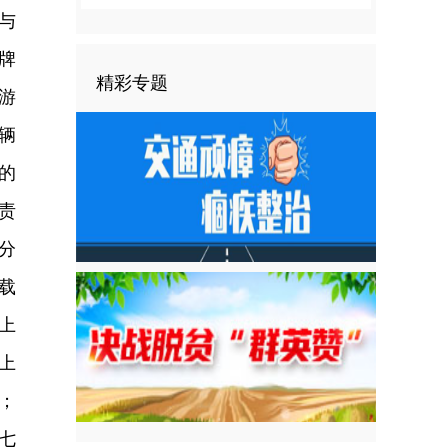
与
牌
精彩专题
游
辆
的
责
分
载
上
上
；
七