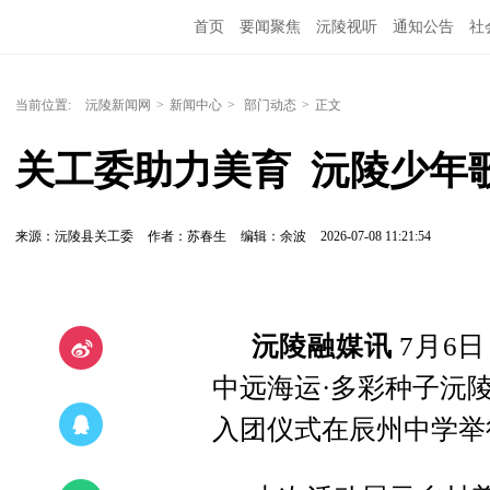
首页
要闻聚焦
沅陵视听
通知公告
社
当前位置:
沅陵新闻网
>
新闻中心
>
部门动态
>
正文
关工委助力美育  沅陵少年
来源：沅陵县关工委
作者：苏春生
编辑：余波
2026-07-08 11:21:54
沅陵融媒讯
7月6
中远海运·多彩种子沅
入团仪式在辰州中学举