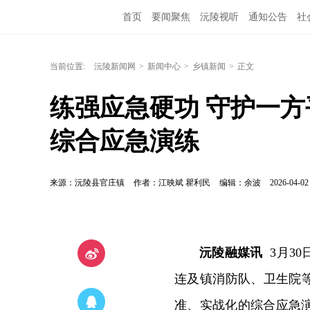
首页
要闻聚焦
沅陵视听
通知公告
社
当前位置:
沅陵新闻网
>
新闻中心
>
乡镇新闻
>
正文
练强应急硬功 守护一方
综合应急演练
来源：沅陵县官庄镇
作者：江映斌 瞿利民
编辑：余波
2026-04-02
沅陵融媒讯
3月30
连及镇消防队、卫生院
准、实战化的综合应急