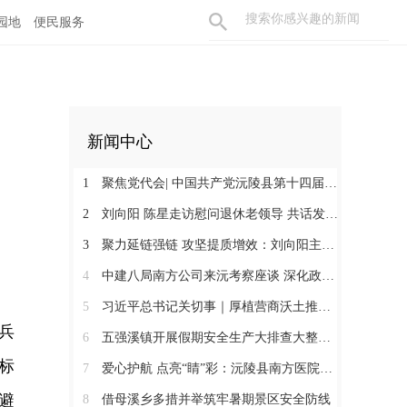
园地
便民服务
新闻中心
1
聚焦党代会| 中国共产党沅陵县第十四届委员会第一次全体会议召开 刘向阳当选为县委书记
2
刘向阳 陈星走访慰问退休老领导 共话发展凝聚奋进合力
3
聚力延链强链 攻坚提质增效：刘向阳主持召开新金属产业链工作调度会
4
中建八局南方公司来沅考察座谈 深化政企合作 提速张沅高速项目建设
5
习近平总书记关切事｜厚植营商沃土推动东北全面振兴
兵
6
五强溪镇开展假期安全生产大排查大整治暨消防安全攻坚行动
标
7
爱心护航 点亮“睛”彩：沅陵县南方医院到深溪口隆兴村开展公益活动
避
8
借母溪乡多措并举筑牢暑期景区安全防线