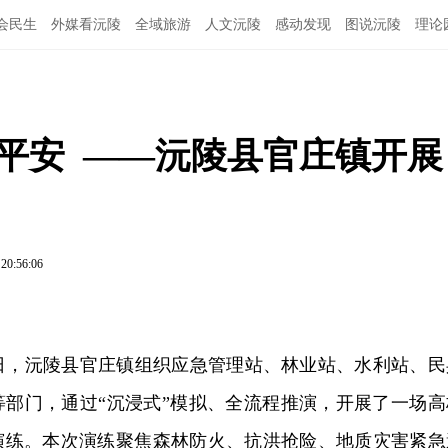
会民生
外媒看沅陵
全域旅游
人文沅陵
感动发现
图说沅陵
理论
平安  ——沅陵县官庄镇开展
 20:56:06
日，
沅陵县官庄镇组织应急管理站、林业站、水利站、民
等部门，通过
“沉浸式”模拟、全流程推演，开展了一场高
演练。本次演练聚焦森林防火、抗洪抢险、地质灾害紧急