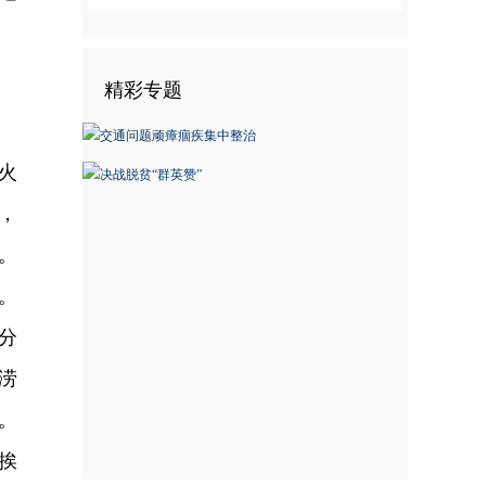
精彩专题
火
，
。
。
分
涝
。
挨