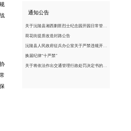
规
通知公告
战
关于沅陵县湘西剿匪烈士纪念园开园日常管理规定（草案）公开征求意见的公告
荷花街提质改造封路公告
沅陵县人民政府征兵办公室关于严禁违规开展 涉征兵商业化培训的公告
换届纪律“十严禁”
协
关于将依法作出交通管理行政处罚决定书的公告
常
保