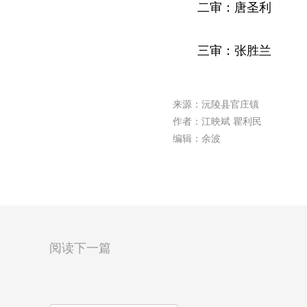
二审：唐圣利
三审：张胜兰
来源：沅陵县官庄镇
作者：江映斌 瞿利民
编辑：余波
阅读下一篇