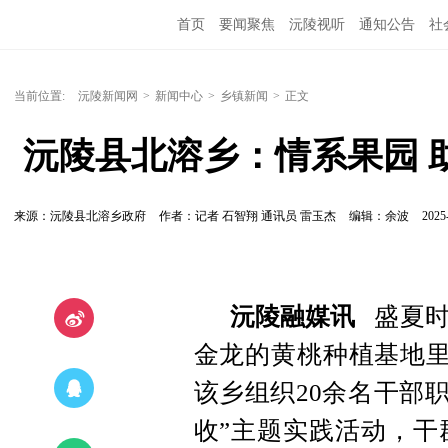
首页
要闻聚焦
沅陵视听
通知公告
社
当前位置:
沅陵新闻网
>
新闻中心
>
乡镇新闻
>
正文
 沅陵县北溶乡：情系果园 
来源：沅陵县北溶乡政府
作者：记者 石智翔 通讯员 雷玉杰
编辑：余波
2025
沅陵融媒讯
盛夏时
金龙的黄桃种植基地里
该乡组织20余名干部
收”主题实践活动，干