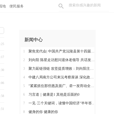
园地
便民服务
新闻中心
8:25
1
聚焦党代会| 中国共产党沅陵县第十四届委员会第一次全体会议召开 刘向阳当选为县委书记
8:17
2
刘向阳 陈星走访慰问退休老领导 共话发展凝聚奋进合力
3
聚力延链强链 攻坚提质增效：刘向阳主持召开新金属产业链工作调度会
1:30
4
中建八局南方公司来沅考察座谈 深化政企合作 提速张沅高速项目建设
3:06
5
“紧紧抓住那些惠及面广、牵一发而动全身的工作” ——突出重点推进健康中国建设观察
6
习言道｜健康是1 其他是后面的0
2:58
7
一见·三个关键词，读懂中国经济“半年答卷”
2:51
8
健身的你 健康的你