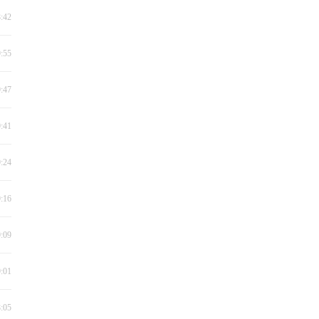
8:42
9:55
9:47
9:41
9:24
9:16
9:09
9:01
8:05