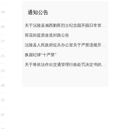
通知公告
3:18
关于沅陵县湘西剿匪烈士纪念园开园日常管理规定（草案）公开征求意见的公告
8:45
荷花街提质改造封路公告
1:27
沅陵县人民政府征兵办公室关于严禁违规开展 涉征兵商业化培训的公告
换届纪律“十严禁”
3:15
关于将依法作出交通管理行政处罚决定书的公告
4:32
2:49
2:31
3:07