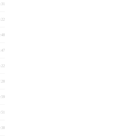
8:31
8:22
9:48
4:47
5:22
7:28
0:59
0:51
9:38