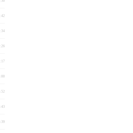
2:50
2:42
2:34
2:26
2:17
4:00
3:52
3:43
8:39