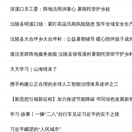
深溪口关工委：阵地活用润童心 暑期托管护乡娃
沅陵县明溪口镇：紧盯高温汛期风险隐患 筑牢全域安全生
沅陵县大合坪乡大合坪村：公益暑期辅导 暖心陪伴孩子成
激活党群阵地服务效能 沅陵县借母溪村暑期托管班守护乡
天天学习｜山海情未了
携手构建公正合理的全球人工智能治理体系述评之三
【新思想引领新征程】加力推进节能降碳 书写绿色发展新
学习·故事丨一辆“二八”自行车见证习近平的实干之路
习近平瞩望的“人民城市”