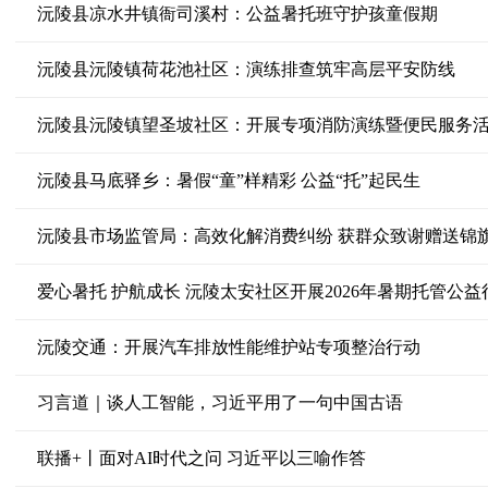
沅陵县凉水井镇衙司溪村：公益暑托班守护孩童假期
沅陵县沅陵镇荷花池社区：演练排查筑牢高层平安防线
沅陵县沅陵镇望圣坡社区：开展专项消防演练暨便民服务
沅陵县马底驿乡：暑假“童”样精彩 公益“托”起民生
沅陵县市场监管局：高效化解消费纠纷 获群众致谢赠送锦
爱心暑托 护航成长 沅陵太安社区开展2026年暑期托管公益
沅陵交通：开展汽车排放性能维护站专项整治行动
习言道｜谈人工智能，习近平用了一句中国古语
联播+丨面对AI时代之问 习近平以三喻作答