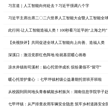
习言道｜人工智能向何处去？习近平强调八个字
习近平主席出席二〇二六世界人工智能大会暨人工智能全
此行间·让人工智能造福人类！100秒看习近平的“上海之约”
【央视快评】共同促进全球人工智能向上向善、造福人类
深溪口：激活党群红色阵地 绘就基层暖心画卷
凉水井镇衙司溪村：贴心托管伴成长 缤纷暑假不“留守”
暖心托管护童心 ：七甲坪镇村级公益暑期托管班开班啦
七甲坪镇：从严排查农用车辆安全隐患 筑牢乡村道路安全