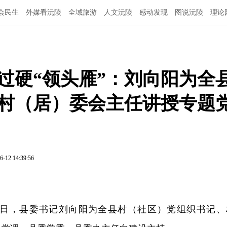
会民生
外媒看沅陵
全域旅游
人文沅陵
感动发现
图说沅陵
理论
过硬“领头雁”：刘向阳为全
 村（居）委会主任讲授专题
6-12 14:39:56
1日，县委书记刘向阳为全县村（社区）党组织书记、