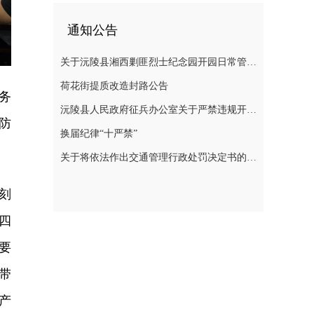
通知公告
关于沅陵县湘西剿匪烈士纪念园开园日常管理规定（草案）公开征求意见的公告
荷花街提质改造封路公告
务
沅陵县人民政府征兵办公室关于严禁违规开展 涉征兵商业化培训的公告
防
换届纪律“十严禁”
关于将依法作出交通管理行政处罚决定书的公告
刻
四
要
带
产