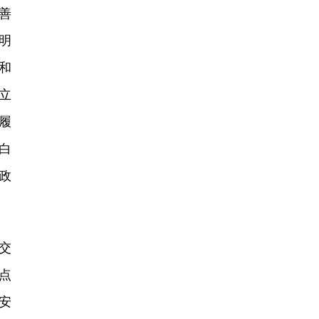
善
明
和
立
履
白
政
交
点
安