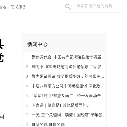
园地
便民服务
县
新闻中心
党
1
聚焦党代会| 中国共产党沅陵县第十四届委员会第一次全体会议召开 刘向阳当选为县委书记
2
刘向阳 陈星走访慰问退休老领导 共话发展凝聚奋进合力
3
聚力延链强链 攻坚提质增效：刘向阳主持召开新金属产业链工作调度会
4
中建八局南方公司来沅考察座谈 深化政企合作 提速张沅高速项目建设
5
“紧紧抓住那些惠及面广、牵一发而动全身的工作” ——突出重点推进健康中国建设观察
6
习言道｜健康是1 其他是后面的0
7
一见·三个关键词，读懂中国经济“半年答卷”
村
8
健身的你 健康的你