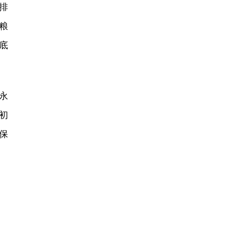
排
粮
底
永
初
保