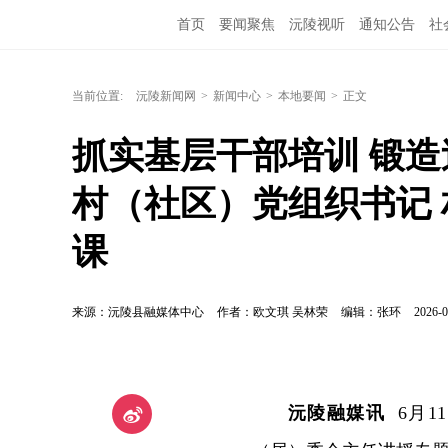
首页
要闻聚焦
沅陵视听
通知公告
社
当前位置:
沅陵新闻网
>
新闻中心
>
本地要闻
>
正文
抓实基层干部培训 锻造
村（社区）党组织书记
课
来源：沅陵县融媒体中心
作者：欧文琪 吴林荣
编辑：张环
2026-0
沅陵融媒讯
6月1