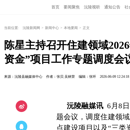
首页
要闻聚焦
沅陵视听
通知公告
社
当前位置:
沅陵新闻网
>
新闻中心
>
本地要闻
>
正文
陈星主持召开住建领域202
资金”项目工作专题调度会
来源：沅陵县融媒体中心
作者：张贝 吴林荣
编辑：张环
2026-06-09 12:24:18
沅陵融媒讯
6月8
题会议，调度住建领域2
点建设项目以及“三类