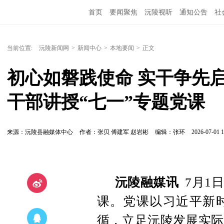
首页
要闻聚焦
沅陵视听
通知公告
社
当前位置:
沅陵新闻网
>
新闻中心
>
本地要闻
>
正文
初心如磐践使命 实干争先
干部讲授“七一”专题党课
来源：沅陵县融媒体中心
作者：张贝 傅建军 赵岩彬
编辑：张环
2026-07-01 1
沅陵融媒讯
7月1
课。党课以习近平新
循，立足沅陵发展实际