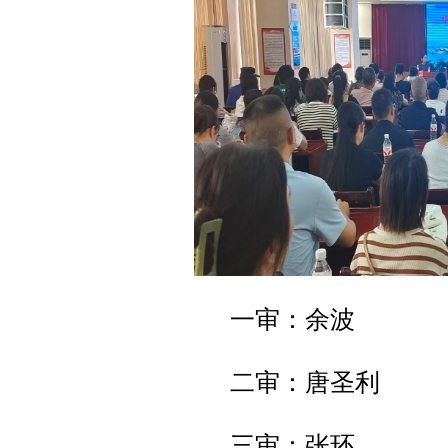
一审：余波
二审：唐圣利
三审：张环