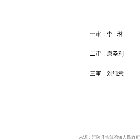
一审：李 琳
二审：唐圣利
三审：刘纯意
来源：沅陵县筲箕湾镇人民政府