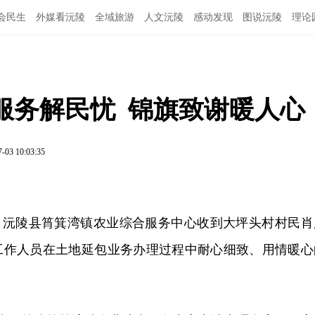
会民生
外媒看沅陵
全域旅游
人文沅陵
感动发现
图说沅陵
理论
务解民忧  锦旗致谢暖人心 
7-03 10:03:35
，沅陵县筲箕湾镇农业综合服务中心收到大坪头村村民肖
工作人员在土地延包业务办理过程中耐心细致、用情暖心