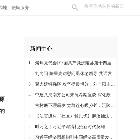
园地
便民服务
新闻中心
1
聚焦党代会| 中国共产党沅陵县第十四届委员会第一次全体会议召开 刘向阳当选为县委书记
2
刘向阳 陈星走访慰问退休老领导 共话发展凝聚奋进合力
3
聚力延链强链 攻坚提质增效：刘向阳主持召开新金属产业链工作调度会
4
中建八局南方公司来沅考察座谈 深化政企合作 提速张沅高速项目建设
原
5
古树底下理霜发 党群连心暖乡邻：沅陵镇太常片区和平村开展流动便民义剪志愿服务
的
6
【法官进村（社区）解民忧】麻溪铺法庭：脚步向下沉 服务送上门
7
时习之丨习近平深情礼赞新时代英雄
8
习近平经济思想指引中国经济高质量发展行稳致远