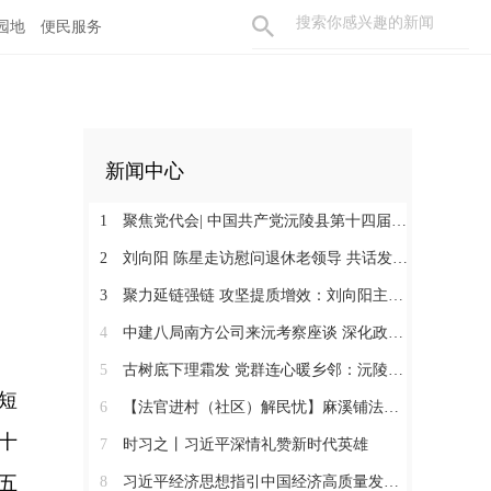
园地
便民服务
新闻中心
1
聚焦党代会| 中国共产党沅陵县第十四届委员会第一次全体会议召开 刘向阳当选为县委书记
2
刘向阳 陈星走访慰问退休老领导 共话发展凝聚奋进合力
3
聚力延链强链 攻坚提质增效：刘向阳主持召开新金属产业链工作调度会
4
中建八局南方公司来沅考察座谈 深化政企合作 提速张沅高速项目建设
5
古树底下理霜发 党群连心暖乡邻：沅陵镇太常片区和平村开展流动便民义剪志愿服务
短
6
【法官进村（社区）解民忧】麻溪铺法庭：脚步向下沉 服务送上门
十
7
时习之丨习近平深情礼赞新时代英雄
五
8
习近平经济思想指引中国经济高质量发展行稳致远