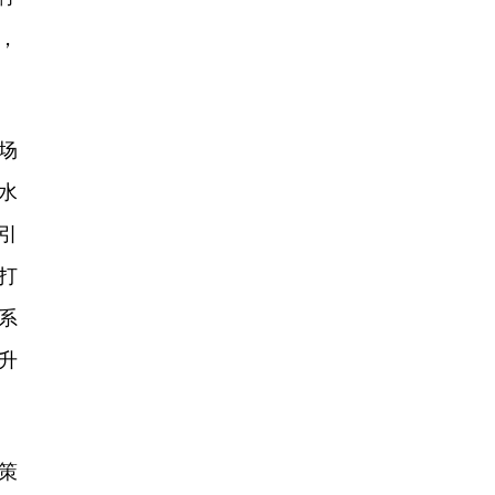
，
场
水
引
打
系
升
策