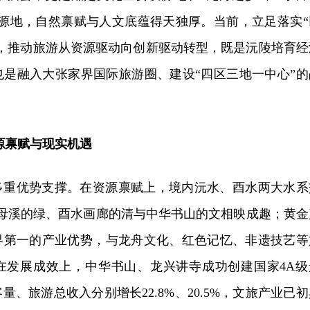
溯源地，自然禀赋与人文底蕴得天独厚。当前，立足落实“
，推动旅游从资源驱动向创新驱动转型，既是沅陵培
育经
也是融入大张家界国际旅游圈、建设“四区三地一中心”的
源禀赋与现实机遇
多重优势支撑。在资源禀赋上，境内沅水、酉水两大水系
借母溪的绿、酉水画廊的清与中华书山的文相映成趣；黄金
界第一的产业优势，与龙舟文化、红色记忆、非遗技艺等
在发展成效上，中华书山、龙兴讲寺成功创建国家4A级
客量、旅游总收入分别增长22.8%、20.5%，文旅产业已