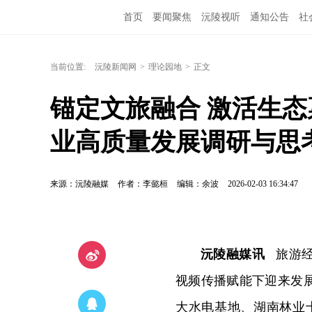
首页
要闻聚焦
沅陵视听
通知公告
社
当前位置:
沅陵新闻网
>
理论园地
>
正文
锚定文旅融合 激活生态
业高质量发展调研与思
来源：沅陵融媒
作者：李懿桓
编辑：余波
2026-02-03 16:34:47
沅陵融媒讯
旅游经
视频传播赋能下迎来发展
大水电基地、湖南林业