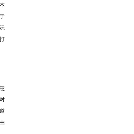
本
于
沅
打
慧
对
道
由