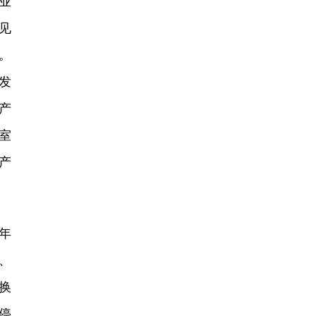
业
见
。
发
产
室
产
年
、
换
停