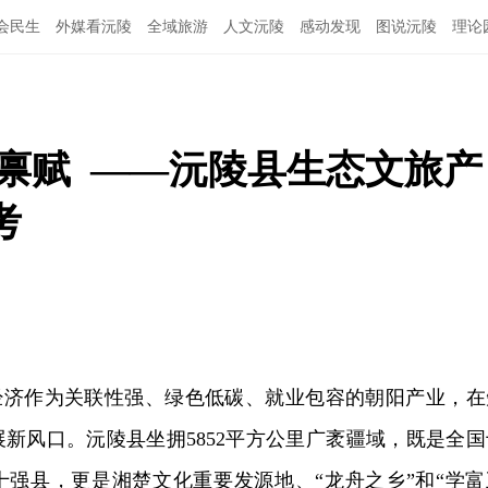
会民生
外媒看沅陵
全域旅游
人文沅陵
感动发现
图说沅陵
理论
禀赋  ——沅陵县生态文旅产
考
济作为关联性强、绿色低碳、就业包容的朝阳产业，在
新风口。沅陵县坐拥5852平方公里广袤疆域，既是全国
十强县，更是湘楚文化重要发源地、“龙舟之乡”和“学富