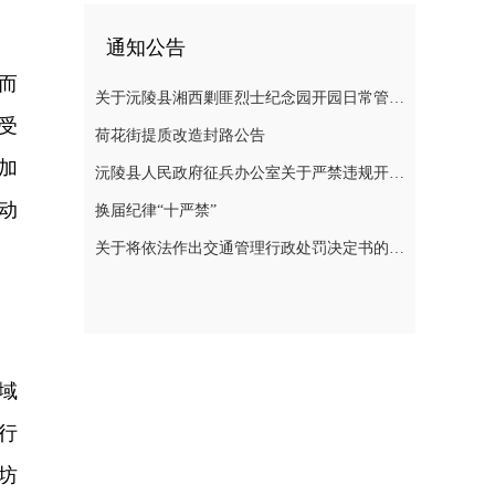
通知公告
而
关于沅陵县湘西剿匪烈士纪念园开园日常管理规定（草案）公开征求意见的公告
受
荷花街提质改造封路公告
加
沅陵县人民政府征兵办公室关于严禁违规开展 涉征兵商业化培训的公告
动
换届纪律“十严禁”
关于将依法作出交通管理行政处罚决定书的公告
域
行
坊