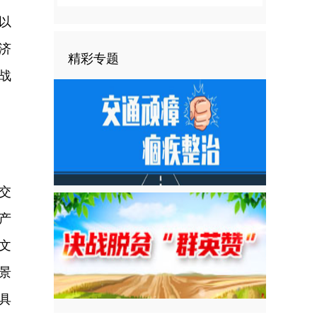
以
济
精彩专题
战
交
产
文
景
初具