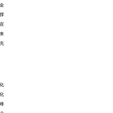
金
撑
宣
来
充
化
化
峰