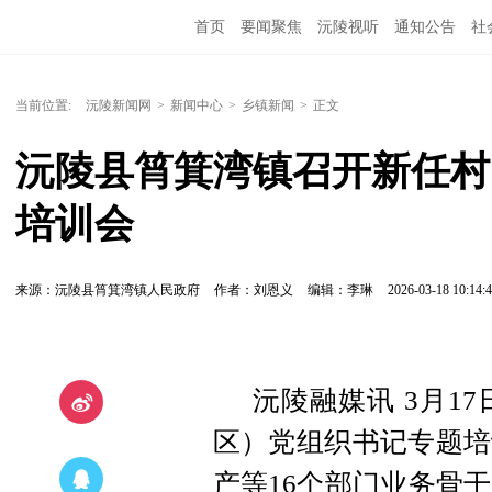
首页
要闻聚焦
沅陵视听
通知公告
社
当前位置:
沅陵新闻网
>
新闻中心
>
乡镇新闻
>
正文
沅陵县筲箕湾镇召开新任村
培训会
来源：沅陵县筲箕湾镇人民政府
作者：刘恩义
编辑：李琳
2026-03-18 10:14:
沅陵融媒讯 3月1
区）党组织书记专题培
产等16个部门业务骨