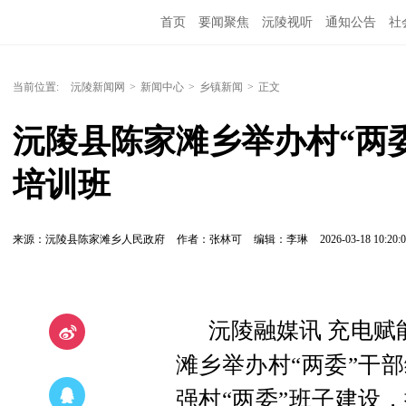
首页
要闻聚焦
沅陵视听
通知公告
社
当前位置:
沅陵新闻网
>
新闻中心
>
乡镇新闻
>
正文
沅陵县陈家滩乡举办村“两
培训班
来源：沅陵县陈家滩乡人民政府
作者：张林可
编辑：李琳
2026-03-18 10:20:
沅陵融媒讯 充电赋
滩乡举办村“两委”干
强村“两委”班子建设