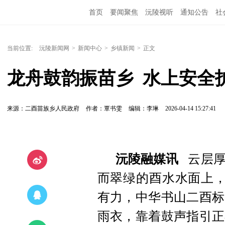
首页
要闻聚焦
沅陵视听
通知公告
社
当前位置:
沅陵新闻网
>
新闻中心
>
乡镇新闻
>
正文
龙舟鼓韵振苗乡  水上安全
来源：二酉苗族乡人民政府
作者：覃书雯
编辑：李琳
2026-04-14 15:27:41
沅陵融媒讯
云层厚
而翠绿的酉水水面上，
有力，中华书山二酉标
雨衣，靠着鼓声指引正