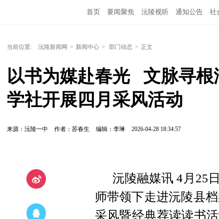
首页
要闻聚焦
沅陵视听
通知公告
社
当前位置:
沅陵新闻网
>
新闻中心
>
部门动态
>
正文
以书为媒赴春光   文脉寻根
学社开展四月采风活动
来源：沅陵一中
作者：苏春生
编辑：李琳
2026-04-28 18:34:57
沅陵融媒讯 4月2
师带领下走进沅陵县档
采风暨经典荐读读书活