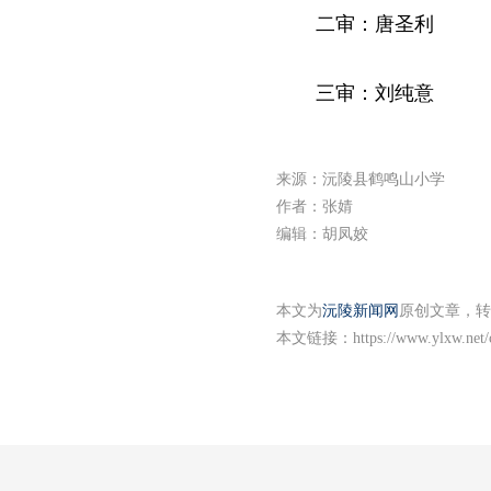
二审：唐圣利
三审：刘纯意
来源：沅陵县鹤鸣山小学
作者：张婧
编辑：胡凤姣
本文为
沅陵新闻网
原创文章，转
本文链接：
https://www.ylxw.net