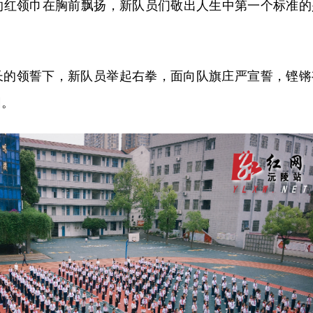
的红领巾在胸前飘扬，新队员们敬出人生中第一个标准的
长的领誓下，新队员举起右拳，面向队旗庄严宣誓，铿锵
园。