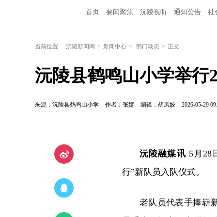
首页
要闻聚焦
沅陵视听
通知公告
社
当前位置:
沅陵新闻网
>
新闻中心
>
部门动态
>
正文
沅陵县鹤鸣山小学举行2
来源：沅陵县鹤鸣山小学
作者：张婧
编辑：胡凤姣
2026-05-29 09
沅陵融媒讯
5月2
行”新队员入队仪式。
老队员代表手捧崭