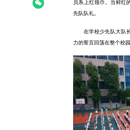
员系上红领巾。当鲜红
先队队礼。
在学校少先队大队
力的誓言回荡在整个校