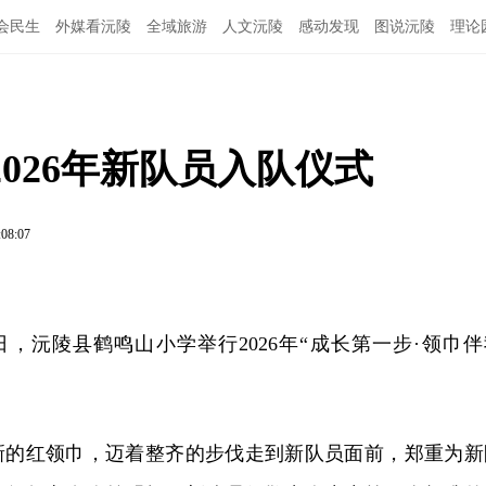
会民生
外媒看沅陵
全域旅游
人文沅陵
感动发现
图说沅陵
理论
026年新队员入队仪式
:08:07
8日，沅陵县鹤鸣山小学举行2026年“成长第一步·领巾伴
新的红领巾，迈着整齐的步伐走到新队员面前，郑重为新