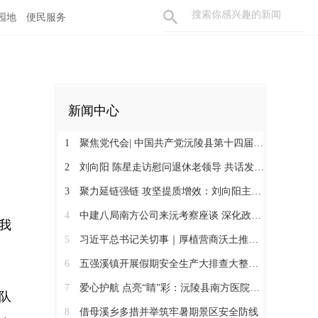
园地
便民服务
新闻中心
1
聚焦党代会| 中国共产党沅陵县第十四届委员会第一次全体会议召开 刘向阳当选为县委书记
2
刘向阳 陈星走访慰问退休老领导 共话发展凝聚奋进合力
3
聚力延链强链 攻坚提质增效：刘向阳主持召开新金属产业链工作调度会
4
中建八局南方公司来沅考察座谈 深化政企合作 提速张沅高速项目建设
我
5
习近平总书记关切事｜厚植营商沃土推动东北全面振兴
6
五强溪镇开展假期安全生产大排查大整治暨消防安全攻坚行动
7
爱心护航 点亮“睛”彩：沅陵县南方医院到深溪口隆兴村开展公益活动
队
8
借母溪乡多措并举筑牢暑期景区安全防线