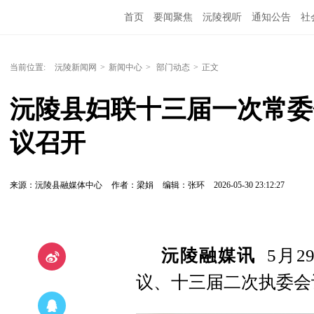
首页
要闻聚焦
沅陵视听
通知公告
社
当前位置:
沅陵新闻网
>
新闻中心
>
部门动态
>
正文
沅陵县妇联十三届一次常委
议召开
来源：沅陵县融媒体中心
作者：梁娟
编辑：张环
2026-05-30 23:12:27
沅陵融媒讯
5月2
议、十三届二次执委会