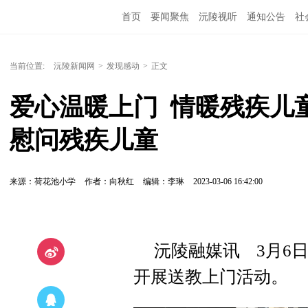
首页
要闻聚焦
沅陵视听
通知公告
社
当前位置:
沅陵新闻网
>
发现感动
>
正文
爱心温暖上门  情暖残疾儿
慰问残疾儿童
来源：荷花池小学
作者：向秋红
编辑：李琳
2023-03-06 16:42:00
沅陵融媒讯 3月6日
开展送教上门活动。