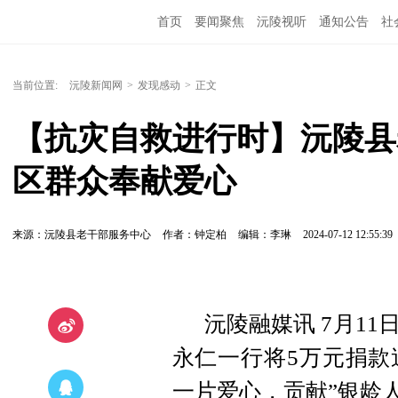
首页
要闻聚焦
沅陵视听
通知公告
社
当前位置:
沅陵新闻网
>
发现感动
>
正文
【抗灾自救进行时】沅陵县
区群众奉献爱心
来源：沅陵县老干部服务中心
作者：钟定柏
编辑：李琳
2024-07-12 12:55:39
沅陵融媒讯 7月1
永仁一行将5万元捐款
一片爱心，贡献”银龄