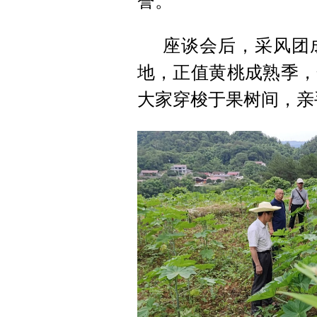
誉。
座谈会后，采风团
地，正值黄桃成熟季，
大家穿梭于果树间，亲