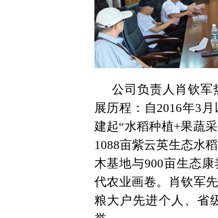
公司负责人肖钦军
展历程：自2016年3
建起“水稻种植+果蔬
1088亩紫云英生态水
木基地与900亩生态
代农业画卷。肖钦军先
粮大户先进个人、省