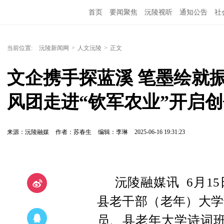
首页
要闻聚焦
沅陵视听
通知公告
社
当前位置:
沅陵新闻网
>
人文沅陵
>
正文
文企携手探蓝溪 笔墨绘就振
风团走进“钦军农业”开启
来源：沅陵融媒
作者：苏春生
编辑：李琳
2025-06-16 19:31:23
沅陵融媒讯 6月1
县老干部（老年）大学
员、县老年大学诗词班