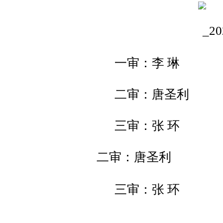
一审：李 琳
二审：唐圣利
三审：张 环
二审：唐圣利
三审：张 环