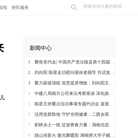
园地
便民服务
来
新闻中心
1
聚焦党代会| 中国共产党沅陵县第十四届委员会第一次全体会议召开 刘向阳当选为县委书记
2
刘向阳 陈星走访慰问退休老领导 共话发展凝聚奋进合力
3
聚力延链强链 攻坚提质增效：刘向阳主持召开新金属产业链工作调度会
4
中建八局南方公司来沅考察座谈 深化政企合作 提速张沅高速项目建设
儿
5
陈星主持重点信访事项专题约访会 直面群众诉求 闭环化解矛盾
6
活用党群阵地 守护光明健康：二酉乡茶溪村开展眼科义诊惠民暖心服务活动
7
躬耕乡土一线 绽放青春力量：湖南信息学院计算机科学与工程学院拾光服务队到凉水井镇开展社会服务实践活动
8
踏山传薪火 微光聚暖阳 湖南师大学子赋能沅陵乡土课堂