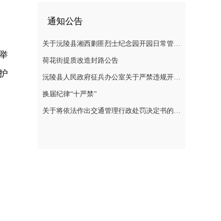
通知公告
关于沅陵县湘西剿匪烈士纪念园开园日常管理规定（草案）公开征求意见的公告
举
荷花街提质改造封路公告
护
沅陵县人民政府征兵办公室关于严禁违规开展 涉征兵商业化培训的公告
换届纪律“十严禁”
关于将依法作出交通管理行政处罚决定书的公告