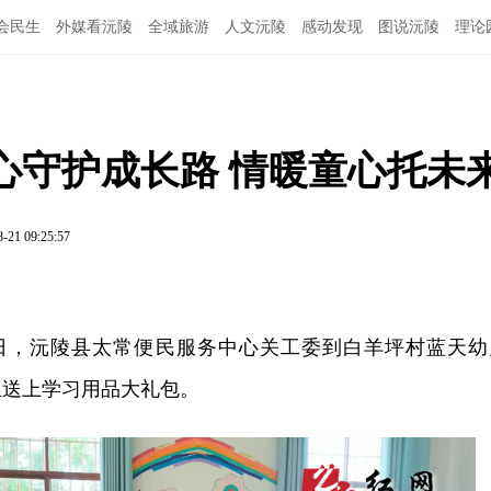
会民生
外媒看沅陵
全域旅游
人文沅陵
感动发现
图说沅陵
理论
心守护成长路 情暖童心托未
8-21 09:25:57
20日，沅陵县太常便民服务中心关工委到白羊坪村蓝天幼
生送上学习用品大礼包。