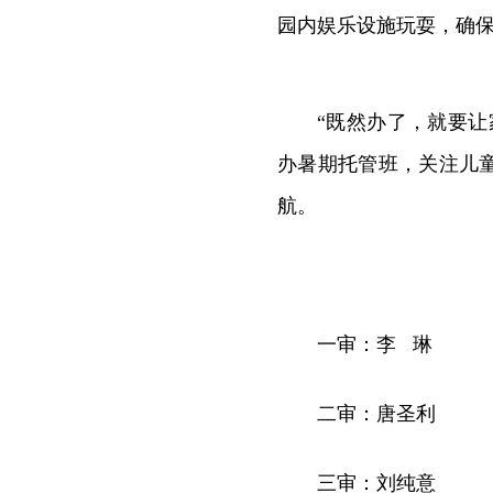
园内娱乐设施玩耍，确
“既然办了，就要让
办暑期托管班，关注儿
航。
一审：李 琳
二审：唐圣利
三审：刘纯意