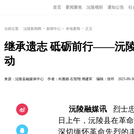
首页
要闻聚焦
沅陵视听
通知公告
社
当前位置:
沅陵新闻网
>
新闻中心
>
本地要闻
>
正文
继承遗志 砥砺前行——沅
动
来源：沅陵县融媒体中心
作者：向雅丽 石智翔 傅建军
编辑：张环
2025-09-30
沅陵融媒讯
烈士忠
日上午，沅陵县在革命
深切缅怀革命先烈的