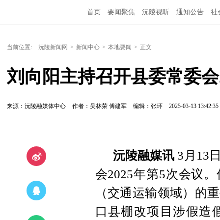
首页
要闻聚焦
沅陵视听
通知公告
社
当前位置:
沅陵新闻网
>
新闻中心
>
本地要闻
>
正文
刘向阳主持召开县委常委会2
来源：沅陵融媒体中心
作者：吴林荣 傅建军
编辑：张环
2025-03-13 13:42:35
沅陵融媒讯
3月1
会2025年第5次会
（交通运输领域）的重
口县棚改项目涉假造