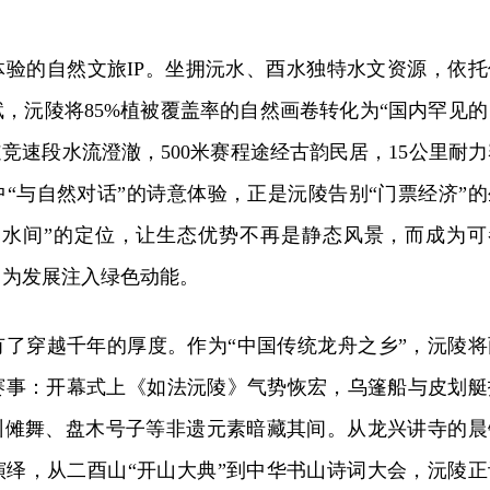
体验的自然文旅IP。坐拥沅水、酉水独特水文资源，依托
，沅陵将85%植被覆盖率的自然画卷转化为“国内罕见的
道竞速段水流澄澈，500米赛程途经古韵民居，15公里耐力
“与自然对话”的诗意体验，正是沅陵告别“门票经济”的
山水间”的定位，让生态优势不再是静态风景，而成为可
，为发展注入绿色动能。
有了穿越千年的厚度。作为“中国传统龙舟之乡”，沅陵将
赛事：开幕式上《如法沅陵》气势恢宏，乌篷船与皮划艇
辰州傩舞、盘木号子等非遗元素暗藏其间。从龙兴讲寺的晨
演绎，从二酉山“开山大典”到中华书山诗词大会，沅陵正