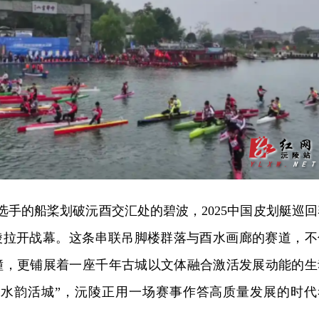
尖选手的船桨划破沅酉交汇处的碧波，2025中国皮划艇巡回
沅陵拉开战幕。这条串联吊脚楼群落与酉水画廊的赛道，不
撞，更铺展着一座千年古城以文体融合激活发展动能的生
到“水韵活城”，沅陵正用一场赛事作答高质量发展的时代