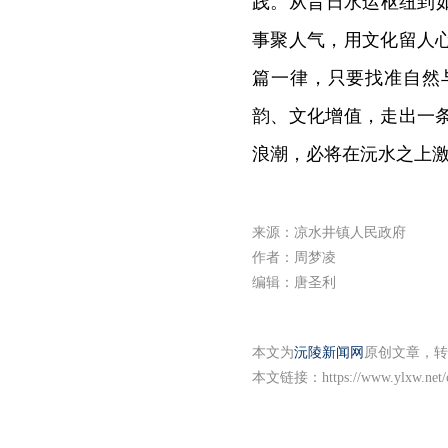
践。从昔日水运枢纽到
事聚人气，用文化留人
篇一律，只要找准自然
韵、文化增值，走出一
浪潮，必将在沅水之上
来源：凉水井镇人民政府
作者：周梦凌
编辑：唐圣利
本文为
沅陵新闻网
原创文章，转
本文链接：
https://www.ylxw.net