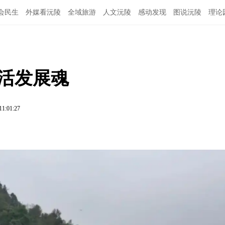
会民生
外媒看沅陵
全域旅游
人文沅陵
感动发现
图说沅陵
理论
划活发展魂
11:01:27