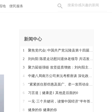
园地
便民服务
新闻中心
1
聚焦党代会| 中国共产党沅陵县第十四届委员会第一次全体会议召开 刘向阳当选为县委书记
2
刘向阳 陈星走访慰问退休老领导 共话发展凝聚奋进合力
3
聚力延链强链 攻坚提质增效：刘向阳主持召开新金属产业链工作调度会
4
中建八局南方公司来沅考察座谈 深化政企合作 提速张沅高速项目建设
5
“紧紧抓住那些惠及面广、牵一发而动全身的工作” ——突出重点推进健康中国建设观察
6
习言道｜健康是1 其他是后面的0
7
一见·三个关键词，读懂中国经济“半年答卷”
8
健身的你 健康的你