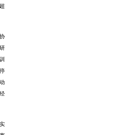
超
协
研
训
停
动
经
实