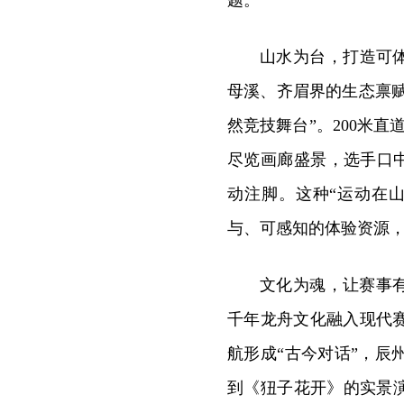
题。
山水为台，打造可
母溪、齐眉界的生态禀赋
然竞技舞台”。200米直
尽览画廊盛景，选手口中
动注脚。这种“运动在
与、可感知的体验资源
文化为魂，让赛事
千年龙舟文化融入现代
航形成“古今对话”，
到《狃子花开》的实景