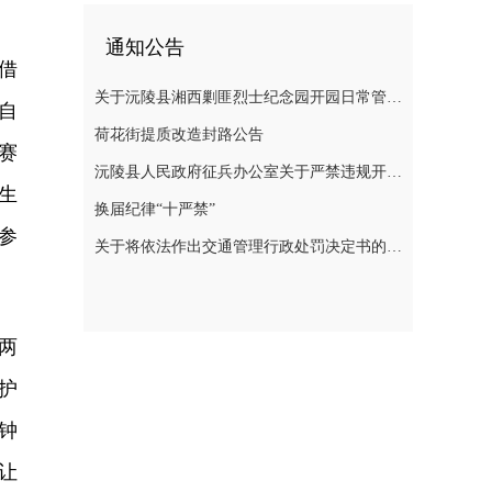
通知公告
借
关于沅陵县湘西剿匪烈士纪念园开园日常管理规定（草案）公开征求意见的公告
自
荷花街提质改造封路公告
赛
沅陵县人民政府征兵办公室关于严禁违规开展 涉征兵商业化培训的公告
生
换届纪律“十严禁”
参
关于将依法作出交通管理行政处罚决定书的公告
两
护
钟
让