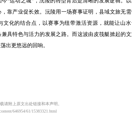
如今“运动之城”，沅陵的转型背后是清晰的发展逻辑。以
心，靠产业促长效。沅陵用一场赛事证明，县域文旅无需
与文化的结合点，以赛事为纽带激活资源，就能让山水
条兼具特色与活力的发展之路。而这波由皮筏艇掀起的文
激荡出更悠远的回响。
载请附上原文出处链接和本声明。
/content/646954/61/15383321.html