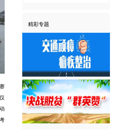
精彩专题
赛
仅
动
考