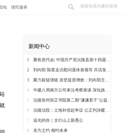
园地
便民服务
新闻中心
1
聚焦党代会| 中国共产党沅陵县第十四届委员会第一次全体会议召开 刘向阳当选为县委书记
2
刘向阳 陈星走访慰问退休老领导 共话发展凝聚奋进合力
3
聚力延链强链 攻坚提质增效：刘向阳主持召开新金属产业链工作调度会
4
中建八局南方公司来沅考察座谈 深化政企合作 提速张沅高速项目建设
站
5
沅陵辰州崇正书院第二期“谦谦君子”公益营结营
就
6
沅陵法院：土地补偿起争议 公正判决暖民心
7
追光的你｜太行山上新愚公
8
东方之约 相约未来