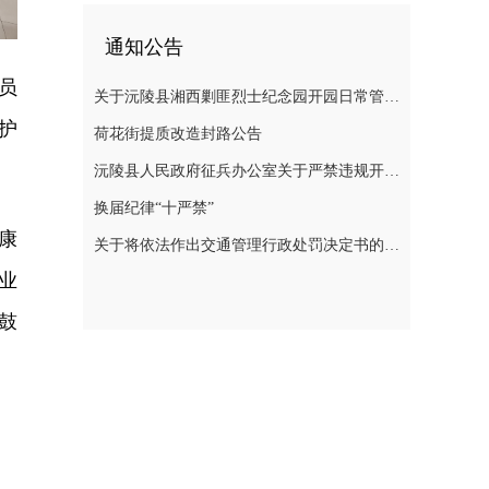
通知公告
员
关于沅陵县湘西剿匪烈士纪念园开园日常管理规定（草案）公开征求意见的公告
护
荷花街提质改造封路公告
沅陵县人民政府征兵办公室关于严禁违规开展 涉征兵商业化培训的公告
换届纪律“十严禁”
康
关于将依法作出交通管理行政处罚决定书的公告
业
鼓