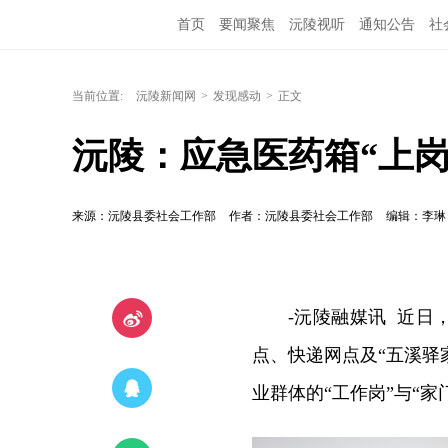
首页
要闻聚焦
沅陵视听
通知公告
社
当前位置:
沅陵新闻网
>
发现感动
>
正文
沅陵：应急医药箱“上岗
来源：沅陵县委社会工作部
作者：沅陵县委社会工作部
编辑：李
-沅陵融媒讯 近
点、快递网点及“五溪驿
业群体的“工作岗”与“家