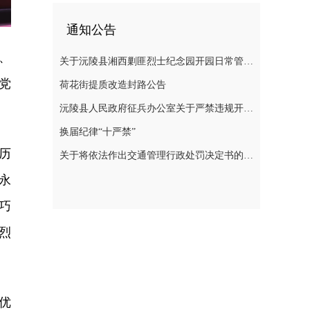
通知公告
、
关于沅陵县湘西剿匪烈士纪念园开园日常管理规定（草案）公开征求意见的公告
党
荷花街提质改造封路公告
沅陵县人民政府征兵办公室关于严禁违规开展 涉征兵商业化培训的公告
换届纪律“十严禁”
历
关于将依法作出交通管理行政处罚决定书的公告
永
巧
烈
优