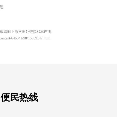
翔
载请附上原文出处链接和本声明。
/content/646041/98/16059147.html
务便民热线