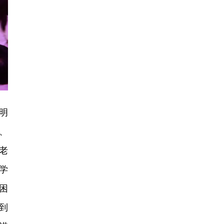
明
、
老
学
困
到