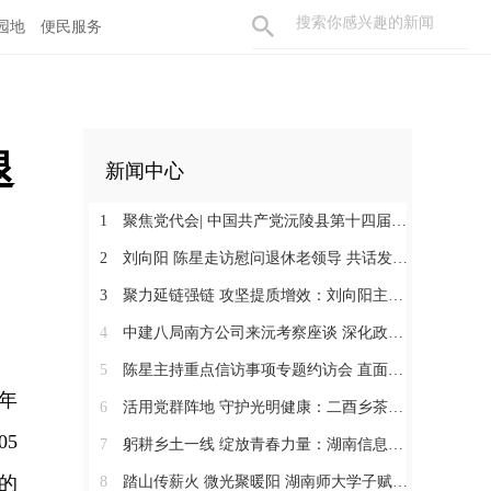
园地
便民服务
退
新闻中心
1
聚焦党代会| 中国共产党沅陵县第十四届委员会第一次全体会议召开 刘向阳当选为县委书记
2
刘向阳 陈星走访慰问退休老领导 共话发展凝聚奋进合力
3
聚力延链强链 攻坚提质增效：刘向阳主持召开新金属产业链工作调度会
4
中建八局南方公司来沅考察座谈 深化政企合作 提速张沅高速项目建设
5
陈星主持重点信访事项专题约访会 直面群众诉求 闭环化解矛盾
年
6
活用党群阵地 守护光明健康：二酉乡茶溪村开展眼科义诊惠民暖心服务活动
5
7
躬耕乡土一线 绽放青春力量：湖南信息学院计算机科学与工程学院拾光服务队到凉水井镇开展社会服务实践活动
的
8
踏山传薪火 微光聚暖阳 湖南师大学子赋能沅陵乡土课堂