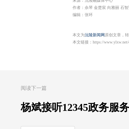
来源：沅陵融媒体中心
作者：佘琴 金楚宸 向雅丽 石智
编辑：张环
本文为
沅陵新闻网
原创文章，转
本文链接：
https://www.ylxw.net
阅读下一篇
杨斌接听12345政务服