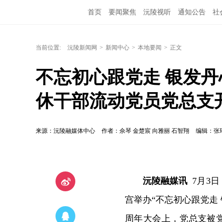
首页
要闻聚焦
沅陵视听
通知公告
社
当前位置:
沅陵新闻网
>
新闻中心
>
本地要闻
>
正文
不忘初心跟党走 银发
休干部流动党员党总支
来源：沅陵融媒体中心
作者：佘琴 金楚宸 向雅丽 石智翔
编辑：张
沅陵融媒讯
7月3
宫举办“不忘初心跟党走
周年大会上，党总支被