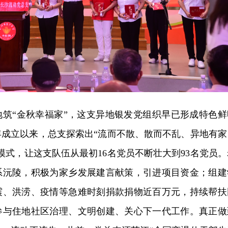
地筑“金秋幸福家”，这支异地银发党组织早已形成特色鲜
7年成立以来，总支探索出“流而不散、散而不乱、异地有家
模式，让这支队伍从最初16名党员不断壮大到93名党员。
系沅陵，积极为家乡发展建言献策，引进项目资金；组建
震、洪涝、疫情等急难时刻捐款捐物近百万元，持续帮扶
参与住地社区治理、文明创建、关心下一代工作。真正做