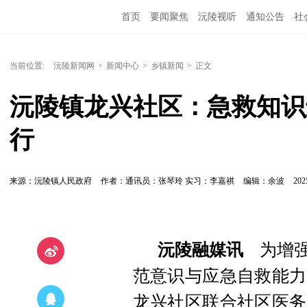
首页
要闻聚焦
沅陵视听
通知公告
社
当前位置:
沅陵新闻网
>
新闻中心
>
乡镇新闻
>
正文
沅陵镇龙兴社区：急救知识进
行
来源：沅陵镇人民政府
作者：通讯员：张琴玲 实习：李嘉祺
编辑：余波
202
沅陵融媒讯
为增强
范意识与应急自救能力
龙兴社区联合社区医务