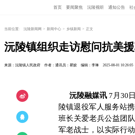
首页
要闻聚焦
沅陵视听
通知公告
社
当前位置:
沅陵新闻网
>
新闻中心
>
乡镇新闻
>
正文
沅陵镇组织走访慰问抗美援
来源：沅陵镇人民政府
作者：通讯员：瞿姣
编辑：李琳
2025-08-01 10:26:05
沅陵融媒讯
7月3
陵镇退役军人服务站携
班长关爱老兵公益团队
军老战士，以实际行动