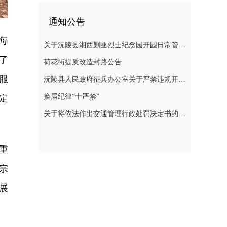
通知公告
每
关于沅陵县湘西剿匪烈士纪念园开园日常管理规定（草案）公开征求意见的公告
了
荷花街提质改造封路公告
服
沅陵县人民政府征兵办公室关于严禁违规开展 涉征兵商业化培训的公告
换届纪律“十严禁”
定
关于将依法作出交通管理行政处罚决定书的公告
重
宗
展