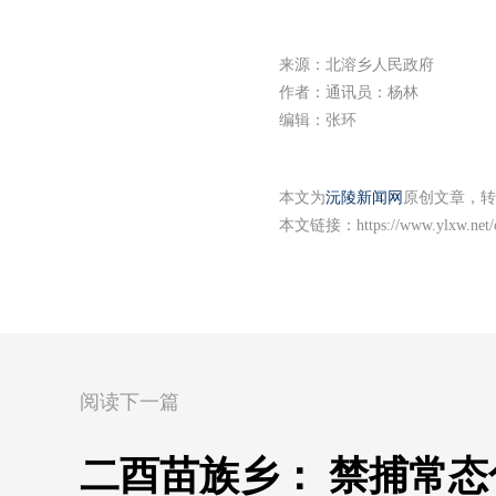
来源：北溶乡人民政府
作者：通讯员：杨林
编辑：张环
本文为
沅陵新闻网
原创文章，转
本文链接：
https://www.ylxw.net
阅读下一篇
二酉苗族乡： 禁捕常态