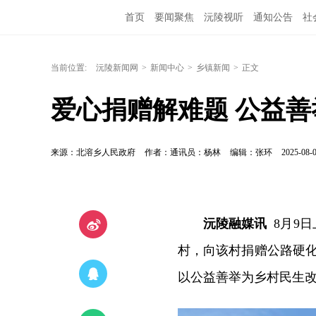
首页
要闻聚焦
沅陵视听
通知公告
社
当前位置:
沅陵新闻网
>
新闻中心
>
乡镇新闻
>
正文
爱心捐赠解难题 公益
来源：北溶乡人民政府
作者：通讯员：杨林
编辑：张环
2025-08-0
沅陵融媒讯
8月9日
村，向该村捐赠公路硬化
以公益善举为乡村民生