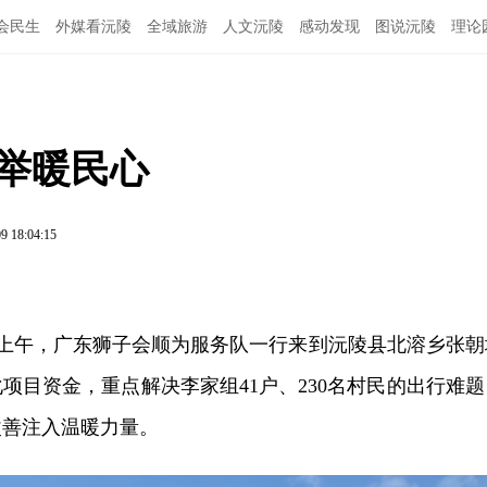
会民生
外媒看沅陵
全域旅游
人文沅陵
感动发现
图说沅陵
理论
善举暖民心
9 18:04:15
上午，广东狮子会
顺
为服务队一行来到沅陵县北溶乡张朝
项目资金，重点解决李家组41户、230名村民的出行难题
改善注入温暖力量。