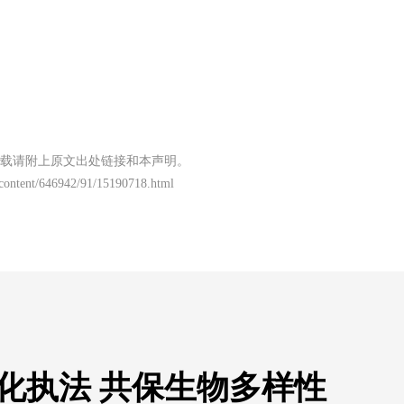
载请附上原文出处链接和本声明。
/content/646942/91/15190718.html
化执法 共保生物多样性