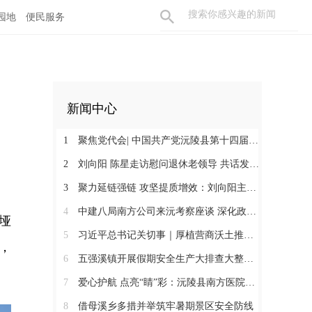
园地
便民服务
新闻中心
1
聚焦党代会| 中国共产党沅陵县第十四届委员会第一次全体会议召开 刘向阳当选为县委书记
2
刘向阳 陈星走访慰问退休老领导 共话发展凝聚奋进合力
3
聚力延链强链 攻坚提质增效：刘向阳主持召开新金属产业链工作调度会
4
中建八局南方公司来沅考察座谈 深化政企合作 提速张沅高速项目建设
垭
5
习近平总书记关切事｜厚植营商沃土推动东北全面振兴
，
6
五强溪镇开展假期安全生产大排查大整治暨消防安全攻坚行动
7
爱心护航 点亮“睛”彩：沅陵县南方医院到深溪口隆兴村开展公益活动
8
借母溪乡多措并举筑牢暑期景区安全防线