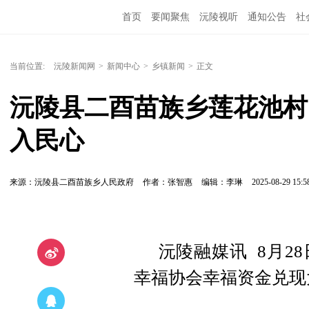
首页
要闻聚焦
沅陵视听
通知公告
社
当前位置:
沅陵新闻网
>
新闻中心
>
乡镇新闻
>
正文
沅陵县二酉苗族乡莲花池村
入民心
来源：沅陵县二酉苗族乡人民政府
作者：张智惠
编辑：李琳
2025-08-29 15:5
沅陵融媒讯 8月2
幸福协会幸福资金兑现