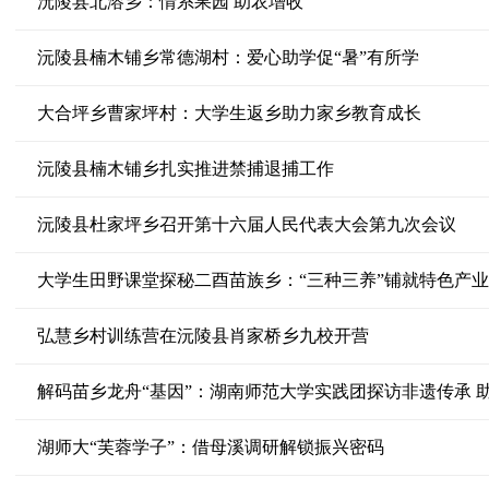
沅陵县北溶乡：情系果园 助农增收
沅陵县楠木铺乡常德湖村：爱心助学促“暑”有所学
大合坪乡曹家坪村：大学生返乡助力家乡教育成长
沅陵县楠木铺乡扎实推进禁捕退捕工作
沅陵县杜家坪乡召开第十六届人民代表大会第九次会议
大学生田野课堂探秘二酉苗族乡：“三种三养”铺就特色产
弘慧乡村训练营在沅陵县肖家桥乡九校开营
解码苗乡龙舟“基因”：湖南师范大学实践团探访非遗传承 
湖师大“芙蓉学子”：借母溪调研解锁振兴密码