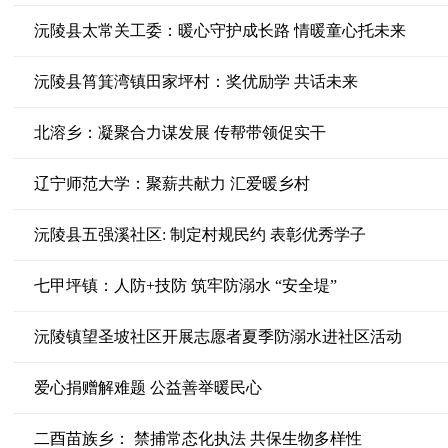
沅陵县太常关工委：暖心守护成长路 情暖童心托未来
沅陵县筲箕湾镇田家坪村：奖优励学 共话未来
北溶乡：凝聚合力谋发展 传帮带领促实干
辽宁师范大学：聚薪共献力 汇爱暖乡村
沅陵县五强溪社区: 制定村规民约 表彰优秀学子
七甲坪镇：人防+技防 筑牢防溺水 “安全堤”
沅陵镇望圣坡社区开展志愿者夏季防溺水进社区活动
爱心捐赠解难题 公益善举暖民心
二酉苗族乡： 禁捕常态化执法 共保生物多样性