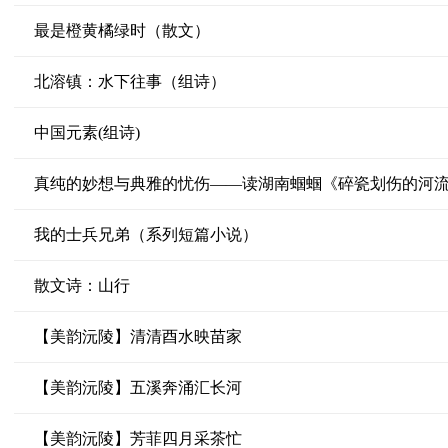
最是橙黄橘绿时（散文）
北溶镇：水下往事（组诗）
中国元素(组诗)
真纯的妙想与典雅的忧伤——读湖南蝈蝈《碎瓷划伤的河
我的士兵兄弟（系列短篇小说）
散文诗：山行
【美韵沅陵】清清酉水映苗家
【美韵沅陵】五溪奔涌汇长河
【美韵沅陵】芳菲四月采茶忙