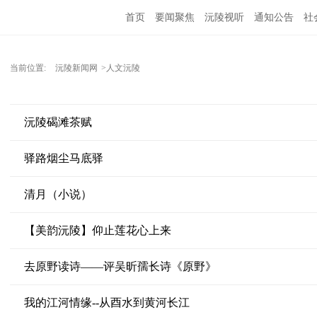
首页
要闻聚焦
沅陵视听
通知公告
社
当前位置:
沅陵新闻网
>人文沅陵
沅陵碣滩茶赋
驿路烟尘马底驿
清月（小说）
【美韵沅陵】仰止莲花心上来
去原野读诗——评吴昕孺长诗《原野》
我的江河情缘--从酉水到黄河长江