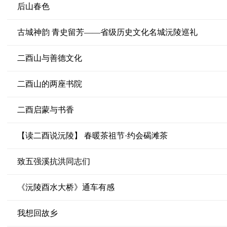
后山春色
古城神韵 青史留芳——省级历史文化名城沅陵巡礼
二酉山与善德文化
二酉山的两座书院
二酉启蒙与书香
【读二酉说沅陵】 春暖茶祖节·约会碣滩茶
致五强溪抗洪同志们
《沅陵酉水大桥》通车有感
我想回故乡