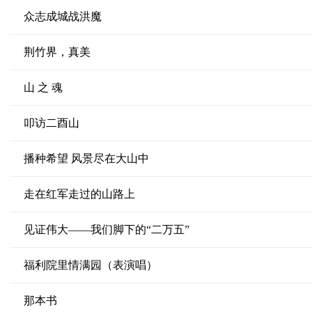
众志成城战洪魔
荆竹界，真美
山 之 魂
叩访二酉山
播种希望 风景尽在大山中
走在红军走过的山路上
见证伟大——我们脚下的“二万五”
福利院里情满园（表演唱）
那本书