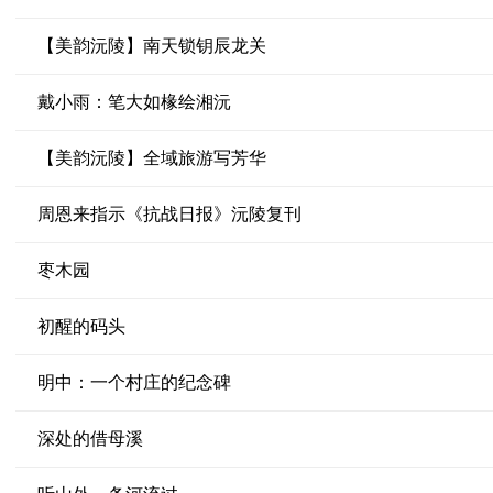
【美韵沅陵】南天锁钥辰龙关
戴小雨：笔大如椽绘湘沅
【美韵沅陵】全域旅游写芳华
周恩来指示《抗战日报》沅陵复刊
枣木园
初醒的码头
明中：一个村庄的纪念碑
深处的借母溪