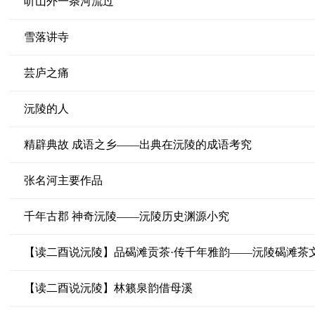
听山外一条河流过
雪落讲寺
芸庐之痛
沅陵的人
精辟典故 成语之乡——出典在沅陵的成语考究
张名河主要作品
千年古郡 神奇沅陵——沅陵历史渊源小究
【读二酉说沅陵】品碣滩贡茶·传千年雅韵——沅陵碣滩茶
【读二酉说沅陵】林籁泉韵借母溪